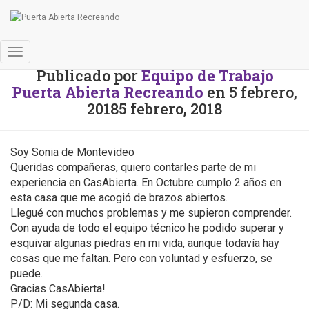
Palabra de mujeres
Cambiar
Publicado por
Equipo de Trabajo
modo
Puerta Abierta Recreando
en
5 febrero,
de
navegación
2018
5 febrero, 2018
Soy Sonia de Montevideo
Queridas compañeras, quiero contarles parte de mi
experiencia en CasAbierta. En Octubre cumplo 2 años en
esta casa que me acogió de brazos abiertos.
Llegué con muchos problemas y me supieron comprender.
Con ayuda de todo el equipo técnico he podido superar y
esquivar algunas piedras en mi vida, aunque todavía hay
cosas que me faltan. Pero con voluntad y esfuerzo, se
puede.
Gracias CasAbierta!
P/D: Mi segunda casa.