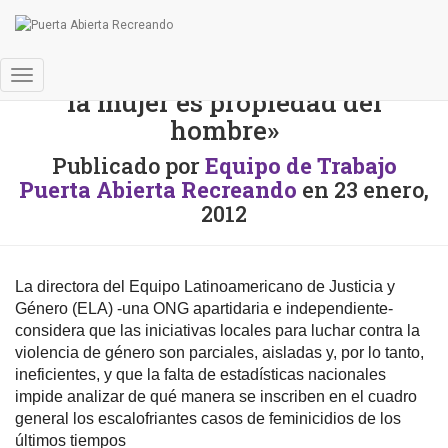
«Todavía subsiste la idea de que
Cambiar
la mujer es propiedad del
modo
hombre»
de
navegación
Publicado por
Equipo de Trabajo
Puerta Abierta Recreando
en
23 enero,
2012
La directora del Equipo Latinoamericano de Justicia y
Género (ELA) -una ONG apartidaria e independiente-
considera que las iniciativas locales para luchar contra la
violencia de género son parciales, aisladas y, por lo tanto,
ineficientes, y que la falta de estadísticas nacionales
impide analizar de qué manera se inscriben en el cuadro
general los escalofriantes casos de feminicidios de los
últimos tiempos