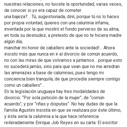
nuestras relaciones, no tuviste la oportunidad, varias veces,
de conocer si yo era capaz de cometer
una bajeza?… Tú, sugestionada, diré, porque tú no lo haces
por propia voluntad, quieres con una calumnia infame,
inventada por la que mostró el fondo perverso de su alma,
en toda su desnudez, a pretexto de que no te hiciera madre
algún día,
manchar mi honor de caballero ante la sociedad!… Ahora
insisto más que nunca en ir al divorcio de común acuerdo,
no con las miras de que volvamos a juntarnos… porque esto
no sucederá jamás, sino para que vean que no me arredran
las amenazas a base de calumnias, pues tengo mi
conciencia bien tranquila, de que procedía siempre contigo
como un caballero”…
En la legislación uruguaya hay tres modalidades de
divorcio: “Por sola petición de la mujer”, de “común
acuerdo”, y por “riñas y disputas”. No hay dudas de que la
familia Agustini insistía en que se realizara por éste último,
y ésta sería la calumnia a la que hace referencia
reiteradamente Enrique Job Reyes en su carta. El escritor