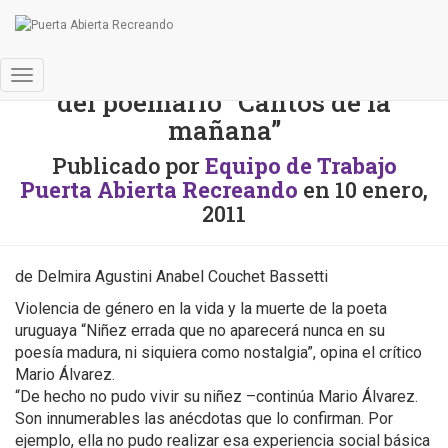
A cien años de la presentación
Cambiar
del poemario “Cantos de la
modo
mañana”
de
navegación
Publicado por
Equipo de Trabajo
Puerta Abierta Recreando
en
10 enero,
2011
de Delmira Agustini Anabel Couchet Bassetti
Violencia de género en la vida y la muerte de la poeta
uruguaya “Niñez errada que no aparecerá nunca en su
poesía madura, ni siquiera como nostalgia”, opina el crítico
Mario Álvarez.
“De hecho no pudo vivir su niñez –continúa Mario Álvarez.
Son innumerables las anécdotas que lo confirman. Por
ejemplo, ella no pudo realizar esa experiencia social básica