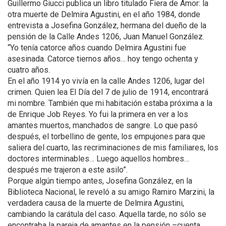
Guillermo Giucci publica un libro titulado Fiera de Amor: la
otra muerte de Delmira Agustini, en el año 1984, donde
entrevista a Josefina González, hermana del dueño de la
pensión de la Calle Andes 1206, Juan Manuel González.
“Yo tenía catorce años cuando Delmira Agustini fue
asesinada. Catorce tiernos años… hoy tengo ochenta y
cuatro años.
En el año 1914 yo vivía en la calle Andes 1206, lugar del
crimen. Quien lea El Día del 7 de julio de 1914, encontrará
mi nombre. También que mi habitación estaba próxima a la
de Enrique Job Reyes. Yo fui la primera en ver a los
amantes muertos, manchados de sangre. Lo que pasó
después, el torbellino de gente, los empujones para que
saliera del cuarto, las recriminaciones de mis familiares, los
doctores interminables… Luego aquellos hombres…
después me trajeron a este asilo”.
Porque algún tiempo antes, Josefina González, en la
Biblioteca Nacional, le reveló a su amigo Ramiro Marzini, la
verdadera causa de la muerte de Delmira Agustini,
cambiando la carátula del caso. Aquella tarde, no sólo se
encontraba la pareja de amantes en la pensión –cuenta