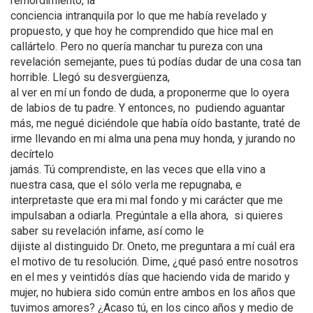
remordimiento, la
conciencia intranquila por lo que me había revelado y
propuesto, y que hoy he comprendido que hice mal en
callártelo. Pero no quería manchar tu pureza con una
revelación semejante, pues tú podías dudar de una cosa tan
horrible. Llegó su desvergüenza,
al ver en mí un fondo de duda, a proponerme que lo oyera
de labios de tu padre. Y entonces, no pudiendo aguantar
más, me negué diciéndole que había oído bastante, traté de
irme llevando en mi alma una pena muy honda, y jurando no
decírtelo
jamás. Tú comprendiste, en las veces que ella vino a
nuestra casa, que el sólo verla me repugnaba, e
interpretaste que era mi mal fondo y mi carácter que me
impulsaban a odiarla. Pregúntale a ella ahora, si quieres
saber su revelación infame, así como le
dijiste al distinguido Dr. Oneto, me preguntara a mí cuál era
el motivo de tu resolución. Dime, ¿qué pasó entre nosotros
en el mes y veintidós días que haciendo vida de marido y
mujer, no hubiera sido común entre ambos en los años que
tuvimos amores? ¿Acaso tú, en los cinco años y medio de