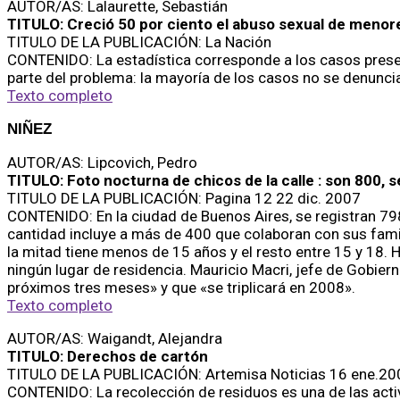
AUTOR/AS: Lalaurette, Sebastián
TITULO: Creció 50 por ciento el abuso sexual de menores
TITULO DE LA PUBLICACIÓN: La Nación
CONTENIDO: La estadística corresponde a los casos present
parte del problema: la mayoría de los casos no se denuncia
Texto completo
NIÑEZ
AUTOR/AS: Lipcovich, Pedro
TITULO: Foto nocturna de chicos de la calle : son 800, 
TITULO DE LA PUBLICACIÓN: Pagina 12 22 dic. 2007
CONTENIDO: En la ciudad de Buenos Aires, se registran 798
cantidad incluye a más de 400 que colaboran con sus famili
la mitad tiene menos de 15 años y el resto entre 15 y 18. 
ningún lugar de residencia. Mauricio Macri, jefe de Gobier
próximos tres meses» y que «se triplicará en 2008».
Texto completo
AUTOR/AS: Waigandt, Alejandra
TITULO: Derechos de cartón
TITULO DE LA PUBLICACIÓN: Artemisa Noticias 16 ene.20
CONTENIDO: La recolección de residuos es una de las acti