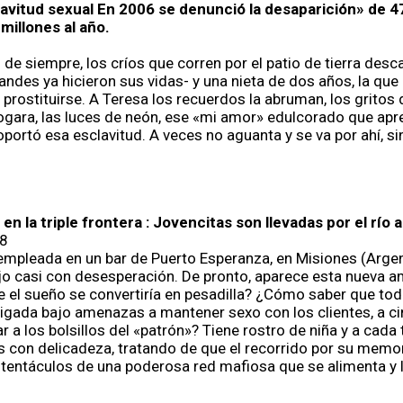
clavitud sexual En 2006 se denunció la desaparición» de 
illones al año.
e siempre, los críos que corren por el patio de tierra desca
grandes ya hicieron sus vidas- y una nieta de dos años, la que
a prostituirse. A Teresa los recuerdos la abruman, los gritos
ogara, las luces de neón, ese «mi amor» edulcorado que apre
portó esa esclavitud. A veces no aguanta y se va por ahí, sin
 la triple frontera : Jovencitas son llevadas por el río 
08
pleada en un bar de Puerto Esperanza, en Misiones (Argenti
o casi con desesperación. De pronto, aparece esta nueva am
l sueño se convertiría en pesadilla? ¿Cómo saber que todo e
bligada bajo amenazas a mantener sexo con los clientes, a c
rar a los bolsillos del «patrón»? Tiene rostro de niña y a ca
as con delicadeza, tratando de que el recorrido por su memor
 tentáculos de una poderosa red mafiosa que se alimenta y l