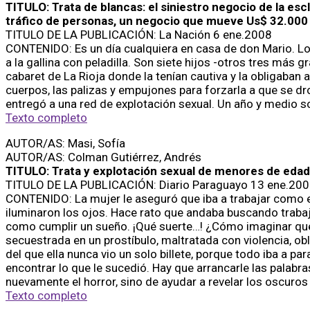
TITULO: Trata de blancas: el siniestro negocio de la es
tráfico de personas, un negocio que mueve Us$ 32.000 m
TITULO DE LA PUBLICACIÓN: La Nación 6 ene.2008
CONTENIDO: Es un día cualquiera en casa de don Mario. Lo d
a la gallina con peladilla. Son siete hijos -otros tres más 
cabaret de La Rioja donde la tenían cautiva y la obligaban 
cuerpos, las palizas y empujones para forzarla a que se dr
entregó a una red de explotación sexual. Un año y medio so
Texto completo
AUTOR/AS: Masi, Sofía
AUTOR/AS: Colman Gutiérrez, Andrés
TITULO: Trata y explotación sexual de menores de edad en
TITULO DE LA PUBLICACIÓN: Diario Paraguayo 13 ene.20
CONTENIDO: La mujer le aseguró que iba a trabajar como em
iluminaron los ojos. Hace rato que andaba buscando trabaj
como cumplir un sueño. ¡Qué suerte…! ¿Cómo imaginar que e
secuestrada en un prostíbulo, maltratada con violencia, o
del que ella nunca vio un solo billete, porque todo iba a pa
encontrar lo que le sucedió. Hay que arrancarle las palabr
nuevamente el horror, sino de ayudar a revelar los oscuros
Texto completo