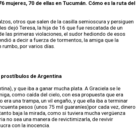
476 mujeres, 70 de ellas en Tucumán. Cómo es la ruta del
lzos, otros que salen de la casilla semioscura y persiguen
 les dejó Teresa, la hija de 16 que fue rescatada de un
 de las primeras violaciones, el sudor hediondo de esos
ndió a decir a fuerza de tormentos, la amiga que la
 rumbo, por varios días.
a prostíbulos de Argentina
na), y que iba a ganar mucha plata. A Graciela se le
iga, como caída del cielo, con esa propuesta que era
ra una trampa, un vil engaño, y que ella iba a terminar
incuenta pesos (unos 75 mil guaraníes)por cada vez, dinero
da tanto baja la mirada, como si tuviera mucha vergüenza
ia no sea una manera de revictimizarla, de revivir
ucra con la inocencia.