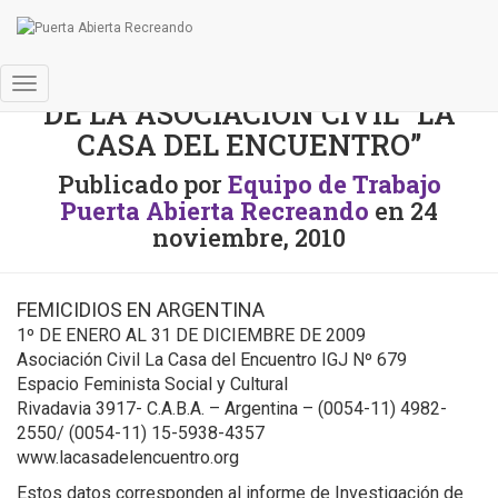
INFORME DE INVESTIGACIÓN
Cambiar
DE LA ASOCIACIÓN CIVIL “LA
modo
CASA DEL ENCUENTRO”
de
navegación
Publicado por
Equipo de Trabajo
Puerta Abierta Recreando
en
24
noviembre, 2010
FEMICIDIOS EN ARGENTINA
1º DE ENERO AL 31 DE DICIEMBRE DE 2009
Asociación Civil La Casa del Encuentro IGJ Nº 679
Espacio Feminista Social y Cultural
Rivadavia 3917- C.A.B.A. – Argentina – (0054-11) 4982-
2550/ (0054-11) 15-5938-4357
www.lacasadelencuentro.org
Estos datos corresponden al informe de Investigación de