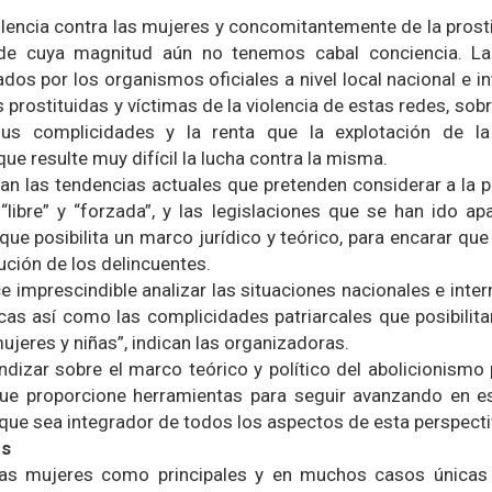
olencia contra las mujeres y concomitantemente de la prostit
 de cuya magnitud aún no tenemos cabal conciencia. L
dos por los organismos oficiales a nivel local nacional e in
 prostituidas y víctimas de la violencia de estas redes, sob
s complicidades y la renta que la explotación de la 
ue resulte muy difícil la lucha contra la misma.
n las tendencias actuales que pretenden considerar a la pr
 “libre” y “forzada”, y las legislaciones que se han ido a
 que posibilita un marco jurídico y teórico, para encarar que
ución de los delincuentes.
e imprescindible analizar las situaciones nacionales e intern
as así como las complicidades patriarcales que posibilitan
ujeres y niñas”, indican las organizadoras.
ndizar sobre el marco teórico y político del abolicionismo 
 que proporcione herramientas para seguir avanzando en 
ue sea integrador de todos los aspectos de esta perspecti
es
 las mujeres como principales y en muchos casos únicas