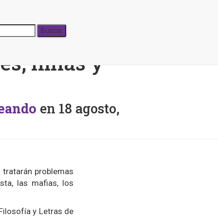
olicionistas
es, niñas y
reando
en
18 agosto,
e tratarán problemas
sta, las mafias, los
Filosofía y Letras de