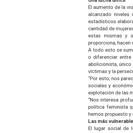
Una lucha difícil
El aumento de la vi
alcanzado niveles
estadísticos elabora
cantidad de mujeres
estas mismas y su
proporciona, hacen q
A todo esto se suma
o diferenciar entre
abolicionista, único
víctimas y la persec
“Por esto, nos parec
sociales y económic
explotación de las m
“Nos interesa profu
política feminista
hemos propuesto y q
Las más vulnerabl
El lugar social de