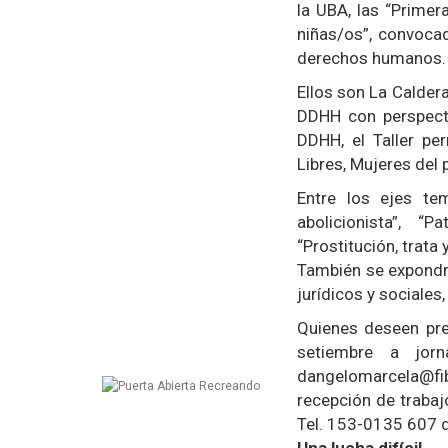
la UBA, las “Primer
niñas/os”, convoca
derechos humanos.
Ellos son La Caldera
DDHH con perspecti
DDHH, el Taller pe
Libres, Mujeres del 
Entre los ejes te
abolicionista”, “P
“Prostitución, trata
También se expondrá
jurídicos y sociales,
Quienes deseen pre
setiembre a jorn
dangelomarcela@fib
recepción de trabajo
Tel. 153-0135 607 d