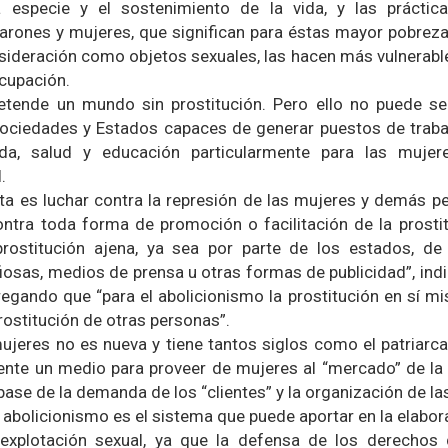
 especie y el sostenimiento de la vida, y las práctic
arones y mujeres, que significan para éstas mayor pobrez
sideración como objetos sexuales, las hacen más vulnerables
ocupación.
retende un mundo sin prostitución. Pero ello no puede ser
 sociedades y Estados capaces de generar puestos de traba
enda, salud y educación particularmente para las mujer
.
sta es luchar contra la represión de las mujeres y demás p
ontra toda forma de promoción o facilitación de la prostit
rostitución ajena, ya sea por parte de los estados, de ‘
osas, medios de prensa u otras formas de publicidad”, indi
egando que “para el abolicionismo la prostitución en sí mi
prostitución de otras personas”.
 mujeres no es nueva y tiene tantos siglos como el patriarc
mente un medio para proveer de mujeres al “mercado” de la 
base de la demanda de los “clientes” y la organización de la
abolicionismo es el sistema que puede aportar en la elabora
 explotación sexual, ya que la defensa de los derecho