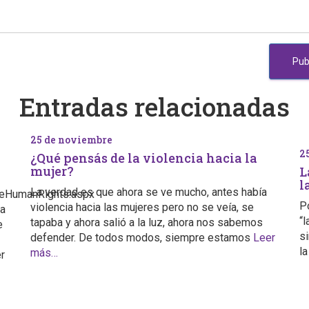
Entradas relacionadas
25 de noviembre
2
¿Qué pensás de la violencia hacia la
mujer?
L
l
La verdad es que ahora se ve mucho, antes había
reHumanRights.aspx
Po
violencia hacia las mujeres pero no se veía, se
 a
“l
tapaba y ahora salió a la luz, ahora nos sabemos
e
s
defender. De todos modos, siempre estamos
Leer
la
más…
er