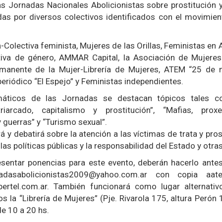
as Jornadas Nacionales Abolicionistas sobre prostitución 
das por diversos colectivos identificados con el movimien
-Colectiva feminista, Mujeres de las Orillas, Feministas en
va de género, AMMAR Capital, la Asociación de Mujeres
rmanente de la Mujer-Librería de Mujeres, ATEM “25 de 
periódico “El Espejo” y Feministas independientes.
máticos de las Jornadas se destacan tópicos tales 
atriarcado, capitalismo y prostitución”, “Mafias, prox
 y guerras” y “Turismo sexual”.
 y debatirá sobre la atención a las víctimas de trata y pros
 las políticas públicas y la responsabilidad del Estado y otra
sentar ponencias para este evento, deberán hacerlo ante
adasabolicionistas2009@yahoo.com.ar con copia aate
ertel.com.ar. También funcionará como lugar alternati
s la “Librería de Mujeres” (Pje. Rivarola 175, altura Perón
e 10 a 20 hs.