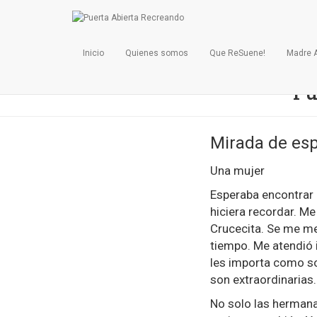
Revist
Inicio
Quienes somos
Que ReSuene!
Madre 
Pu
Mirada de es
Una mujer
Esperaba encontrar 
hiciera recordar. Me
Crucecita. Se me mez
tiempo. Me atendió 
les importa como so
son extraordinarias
No solo las hermana