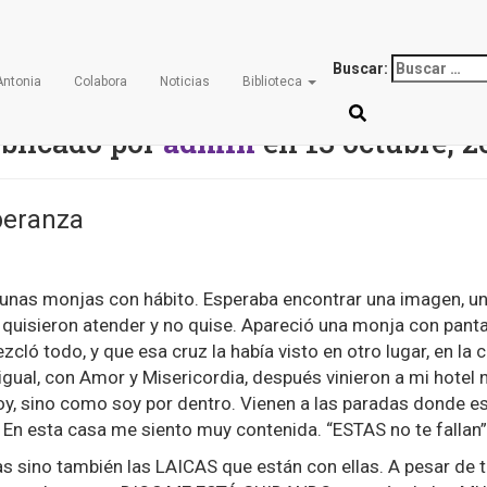
a Nº 57 – Mirada de es
Buscar:
Antonia
Colabora
Noticias
Biblioteca
blicado por
admin
en
13 octubre, 2
peranza
unas monjas con hábito. Esperaba encontrar una imagen, u
 quisieron atender y no quise. Apareció una monja con pantal
cló todo, y que esa cruz la había visto en otro lugar, en la
igual, con Amor y Misericordia, después vinieron a mi hotel
y, sino como soy por dentro. Vienen a las paradas donde es
. En esta casa me siento muy contenida. “ESTAS no te fallan”
s sino también las LAICAS que están con ellas. A pesar de 