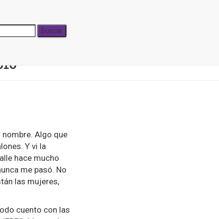
peranza
010
n nombre. Algo que
ones. Y vi la
 calle hace mucho
 nunca me pasó. No
tán las mujeres,
todo cuento con las