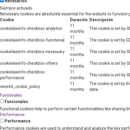
Necesarios
Siempre activado
Necessary cookies are absolutely essential for the website to function 
Cookie
Duración
Descripción
11
cookielawinfo-checkbox-analytics
This cookie is set by 
months
11
cookielawinfo-checkbox-functional
The cookie is set by G
months
11
cookielawinfo-checkbox-necessary
This cookie is set by 
months
11
cookielawinfo-checkbox-others
This cookie is set by 
months
cookielawinfo-checkbox-
11
This cookie is set by 
performance
months
11
The cookie is set by t
viewed_cookie_policy
months
data.
Funcionales
Funcionales
Functional cookies help to perform certain functionalities like sharing 
Performance
Performance
Performance cookies are used to understand and analyze the key perform