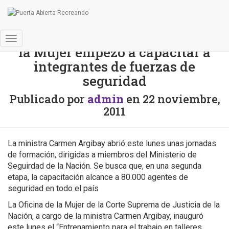
Trata de personas: la Oficina de
Cambiar
la Mujer empezó a capacitar a
modo
integrantes de fuerzas de
de
seguridad
navegación
Publicado por
admin
en
22 noviembre,
2011
La ministra Carmen Argibay abrió este lunes unas jornadas
de formación, dirigidas a miembros del Ministerio de
Seguirdad de la Nación. Se busca que, en una segunda
etapa, la capacitación alcance a 80.000 agentes de
seguridad en todo el país
La Oficina de la Mujer de la Corte Suprema de Justicia de la
Nación, a cargo de la ministra Carmen Argibay, inauguró
este lunes el “Entrenamiento para el trabajo en talleres