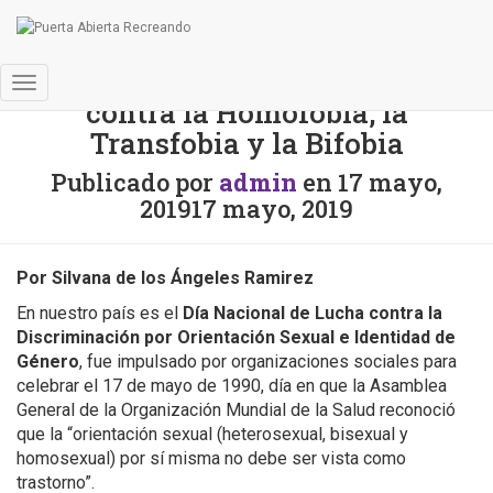
17 de Mayo: Día Internacional
Cambiar
contra la Homofobia, la
modo
Transfobia y la Bifobia
de
navegación
Publicado por
admin
en
17 mayo,
2019
17 mayo, 2019
Por Silvana de los Ángeles Ramirez
En nuestro país es el
Día Nacional de Lucha contra la
Discriminación por Orientación Sexual e Identidad de
Género
, fue impulsado por organizaciones sociales para
celebrar el 17 de mayo de 1990, día en que la Asamblea
General de la Organización Mundial de la Salud reconoció
que la “orientación sexual (heterosexual, bisexual y
homosexual) por sí misma no debe ser vista como
trastorno”.