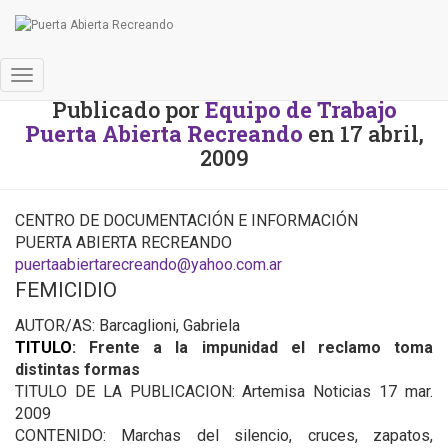
Boletín bibliográifico
Cambiar
Publicado por
Equipo de Trabajo
modo
Puerta Abierta Recreando
en
17 abril,
de
navegación
2009
CENTRO DE DOCUMENTACIÓN E INFORMACIÓN
PUERTA ABIERTA RECREANDO
puertaabiertarecreando@yahoo.com.ar
FEMICIDIO
AUTOR/AS: Barcaglioni, Gabriela
TITULO
: Frente a la impunidad el reclamo toma
distintas formas
TITULO DE LA PUBLICACION: Artemisa Noticias 17 mar.
2009
CONTENIDO: Marchas del silencio, cruces, zapatos,