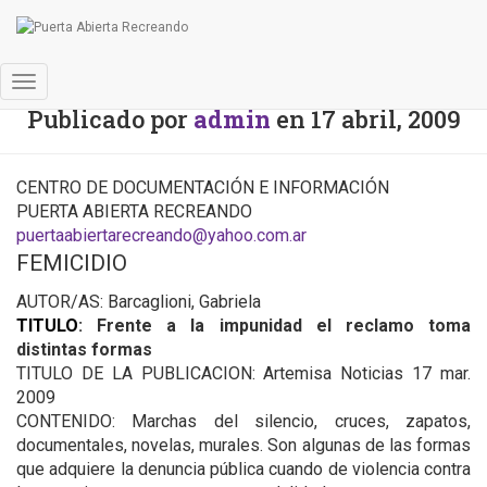
Boletín bibliográifico
Cambiar
Publicado por
admin
en
17 abril, 2009
modo
de
navegación
CENTRO DE DOCUMENTACIÓN E INFORMACIÓN
PUERTA ABIERTA RECREANDO
puertaabiertarecreando@yahoo.com.ar
FEMICIDIO
AUTOR/AS: Barcaglioni, Gabriela
TITULO
: Frente a la impunidad el reclamo toma
distintas formas
TITULO DE LA PUBLICACION: Artemisa Noticias 17 mar.
2009
CONTENIDO: Marchas del silencio, cruces, zapatos,
documentales, novelas, murales. Son algunas de las formas
que adquiere la denuncia pública cuando de violencia contra