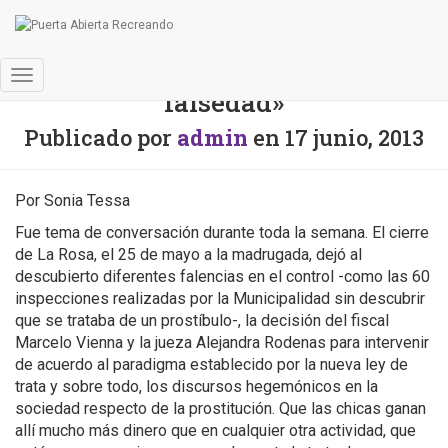
«Decir que no hay trata es una
Cambiar
falsedad»
modo
de
Publicado por
admin
en
17 junio, 2013
navegación
Por Sonia Tessa
Fue tema de conversación durante toda la semana. El cierre
de La Rosa, el 25 de mayo a la madrugada, dejó al
descubierto diferentes falencias en el control -como las 60
inspecciones realizadas por la Municipalidad sin descubrir
que se trataba de un prostíbulo-, la decisión del fiscal
Marcelo Vienna y la jueza Alejandra Rodenas para intervenir
de acuerdo al paradigma establecido por la nueva ley de
trata y sobre todo, los discursos hegemónicos en la
sociedad respecto de la prostitución. Que las chicas ganan
allí mucho más dinero que en cualquier otra actividad, que