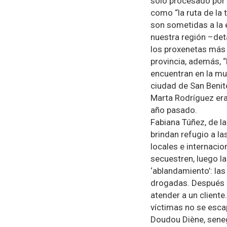
solo procesado por e
como “la ruta de la 
son sometidas a la e
nuestra región –det
los proxenetas más i
provincia, además, 
encuentran en la mu
ciudad de San Benito
Marta Rodríguez era 
año pasado.
Fabiana Túñez, de la
brindan refugio a la
locales e internacio
secuestren, luego la
‘ablandamiento’: la
drogadas. Después l
atender a un client
víctimas no se esca
Doudou Diène, seneg