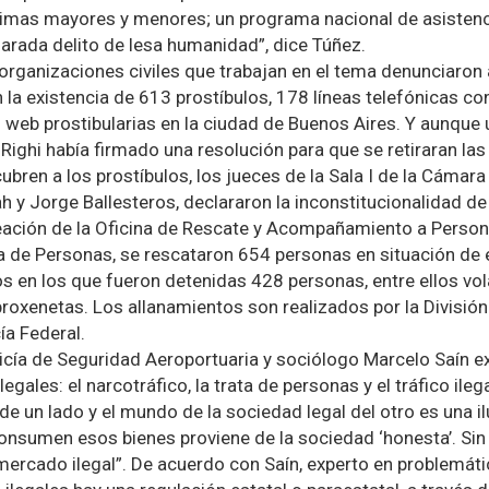
ctimas mayores y menores; un programa nacional de asistenci
larada delito de lesa humanidad”, dice Túñez.
 organizaciones civiles que trabajan en el tema denunciaron 
 la existencia de 613 prostíbulos, 178 líneas telefónicas co
 web prostibularias en la ciudad de Buenos Aires. Y aunque
ighi había firmado una resolución para que se retiraran las
bren a los prostíbulos, los jueces de la Sala I de la Cámara
ah y Jorge Ballesteros, declararon la inconstitucionalidad de
reación de la Oficina de Rescate y Acompañamiento a Perso
ta de Personas, se rescataron 654 personas en situación de 
s en los que fueron detenidas 428 personas, entre ellos vola
roxenetas. Los allanamientos son realizados por la División
ía Federal.
Policía de Seguridad Aeroportuaria y sociólogo Marcelo Saín e
gales: el narcotráfico, la trata de personas y el tráfico ileg
 de un lado y el mundo de la sociedad legal del otro es una il
onsumen esos bienes proviene de la sociedad ‘honesta’. S
 mercado ilegal”. De acuerdo con Saín, experto en problemát