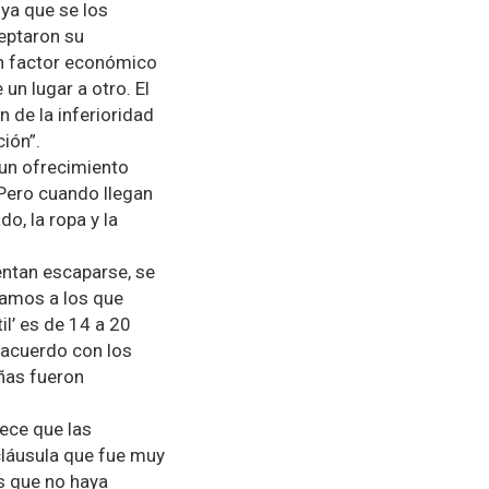
 ya que se los
eptaron su
un factor económico
un lugar a otro. El
n de la inferioridad
ión”.
 un ofrecimiento
 Pero cuando llegan
o, la ropa y la
ntan escaparse, se
mamos a los que
il’ es de 14 a 20
e acuerdo con los
ñas fueron
ece que las
láusula que fue muy
s que no haya