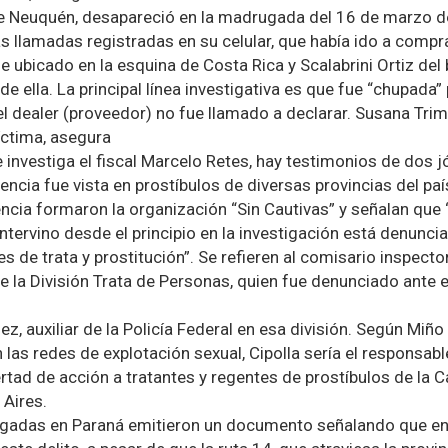
 de Neuquén, desapareció en la madrugada del 16 de marzo
as llamadas registradas en su celular, que había ido a compr
e ubicado en la esquina de Costa Rica y Scalabrini Ortiz del
 ella. La principal línea investigativa es que fue “chupada”
 el dealer (proveedor) no fue llamado a declarar. Susana Tri
íctima, asegura
e investiga el fiscal Marcelo Retes, hay testimonios de dos
encia fue vista en prostíbulos de diversas provincias del paí
ncia formaron la organización “Sin Cautivas” y señalan que 
intervino desde el principio en la investigación está denunc
es de trata y prostitución”. Se refieren al comisario inspecto
la División Trata de Personas, quien fue denunciado ante el
, auxiliar de la Policía Federal en esa división. Según Miño
en las redes de explotación sexual, Cipolla sería el responsab
rtad de acción a tratantes y regentes de prostíbulos de la Ca
 Aires.
gadas en Paraná emitieron un documento señalando que en 