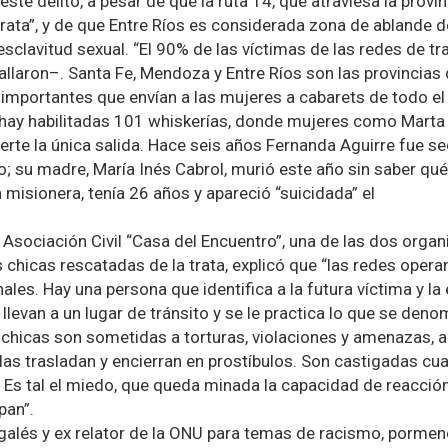
ste delito, a pesar de que la ruta 14, que atraviesa la provi
trata”, y de que Entre Ríos es considerada zona de ablande 
sclavitud sexual. “El 90% de las víctimas de las redes de tr
allaron–. Santa Fe, Mendoza y Entre Ríos son las provincias
mportantes que envían a las mujeres a cabarets de todo el p
“hay habilitadas 101 whiskerías, donde mujeres como Marta
erte la única salida. Hace seis años Fernanda Aguirre fue se
; su madre, María Inés Cabrol, murió este año sin saber qué
misionera, tenía 26 años y apareció “suicidada” el
 Asociación Civil “Casa del Encuentro”, una de las dos orga
s chicas rescatadas de la trata, explicó que “las redes oper
nales. Hay una persona que identifica a la futura víctima y la
 llevan a un lugar de tránsito y se le practica lo que se deno
s chicas son sometidas a torturas, violaciones y amenazas,
as trasladan y encierran en prostíbulos. Son castigadas cu
e. Es tal el miedo, que queda minada la capacidad de reacci
pan”.
alés y ex relator de la ONU para temas de racismo, pormen