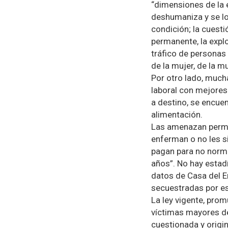
“dimensiones de la 
deshumaniza y se lo
condición; la cuest
permanente, la explo
tráfico de personas 
de la mujer, de la m
Por otro lado, much
laboral con mejores
a destino, se encuen
alimentación.
Las amenazan perma
enferman o no les s
pagan para no normal
años”. No hay estadí
datos de Casa del E
secuestradas por e
La ley vigente, pro
víctimas mayores d
cuestionada y origi