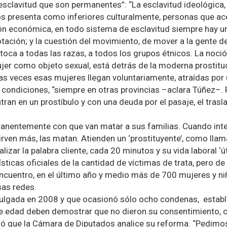
esclavitud que son permanentes”: “La esclavitud ideológica,
s presenta como inferiores culturalmente, personas que ac
ión económica, en todo sistema de esclavitud siempre hay 
tación; y la cuestión del movimiento, de mover a la gente de 
toca a todas las razas, a todos los grupos étnicos. La noció
ujer como objeto sexual, está detrás de la moderna prostituc
as veces esas mujeres llegan voluntariamente, atraídas por
 condiciones, “siempre en otras provincias –aclara Túñez–.
tran en un prostíbulo y con una deuda por el pasaje, el traslad
nentemente con que van matar a sus familias. Cuando inte
irven más, las matan. Atienden un ‘prostituyente’, como lla
izar la palabra cliente, cada 20 minutos y su vida laboral ‘út
sticas oficiales de la cantidad de víctimas de trata, pero d
ncuentro, en el último año y medio más de 700 mujeres y ni
sas redes.
mulgada en 2008 y que ocasionó sólo ocho condenas, establ
e edad deben demostrar que no dieron su consentimiento, c
nó que la Cámara de Diputados analice su reforma. “Pedimo