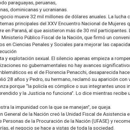
todo paraguayas, peruanas,
anas, dominicanas y ucranianas.
egocio mueve 32 mil millones de dólares anuales. La lucha c
s temas principales del XXV Encuentro Nacional de Mujeres q
bre en Paraná, al que asistieron más de 30 mil participantes.
Ministerio Público Fiscal de la Nación, que firmó un conveni
 en Ciencias Penales y Sociales para mejorar las capacid
secución
ata y explotación sexual. El silencio apenas empieza a rompe
izaciones no gubernamentales no hay avances significativo
blemáticos es el de Florencia Penacchi, desaparecida hace 
ió 28 años y Pedro, su hermano, reclamó su aparición con v
nza porque “la policía es cómplice o sus integrantes unos in
endido y la Justicia no funciona”. Lo dice mientras recibe 
stra la impunidad con la que se manejan”, se queja.
ón General de la Nación creó la Unidad Fiscal de Asistencia
de Personas de la Procuración de la Nación (UFASE) y recome
rías, el negocio se hace a vistas de toda la sociedad.