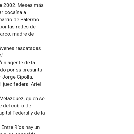
 de 2002. Meses más
ar cocaína a
 barrio de Palermo.
 por las redes de
marco, madre de
 jóvenes rescatadas
s”.
“un agente de la
iado por su presunta
r Jorge Cipolla,
 juez federal Ariel
 Velázquez, quien se
le del cobro de
pital Federal y de la
Entre Ríos hay un