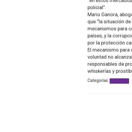
“en estos mercados i
policial”.
Mario Ganora, aboga
que “la situación de
mecanismos para con
países, y la corrupc
por la protección ca
El mecanismo para d
voluntad no alcanza
responsables de pro
whiskerías y prostíb
Categorías:
actualidad