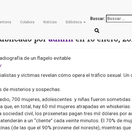
Esclavas en red
Buscar:
Antonia
Colabora
Noticias
Biblioteca
ublicado por
admin
en
10 enero, 20
adiografía de un flagelo evitable
v
listas y víctimas revelan cómo opera el tráfico sexual. Un 
s de misterios y sospechas.
medio, 700 mujeres, adolescentes y niñas fueron sometidas 
ma que, en total, hay 60 mil mujeres atrapadas en whiskerías
 sociedad civil, los proxenetas pagan tres mil dólares por 
 atenderán a un “cliente” cada veinte minutos. El 70% de muj
tinas (de las que el 90% proviene del noreste), mientras que