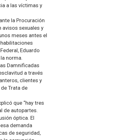
a a las víctimas y
ante la Procuración
n avisos sexuales y
 unos meses antes el
 habilitaciones
 Federal, Eduardo
 la norma.
nas Damnificadas
esclavitud a través
nteros, clientes y
 de Trata de
xplicó que “hay tres
al de autopartes.
usión óptica. El
in esa demanda
icas de seguridad,