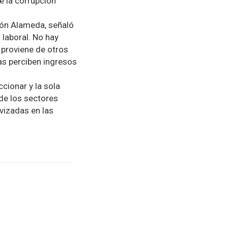
e la corrupción
ión Alameda, señaló
 laboral. No hay
 proviene de otros
ías perciben ingresos
cionar y la sola
de los sectores
vizadas en las