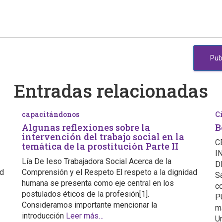
Entradas relacionadas
capacitándonos
C
Algunas reflexiones sobre la
B
intervención del trabajo social en la
C
temática de la prostitución Parte II
I
Lía De Ieso Trabajadora Social Acerca de la
D
ad
Comprensión y el Respeto El respeto a la dignidad
S
humana se presenta como eje central en los
c
postulados éticos de la profesión[1].
P
Consideramos importante mencionar la
m
introducción
Leer más…
U