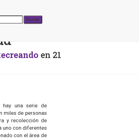
ones y
ad
Recreando
en
21
e hay una serie de
an miles de personas
ra y recolección de
a uno con diferentes
ionado con el área de