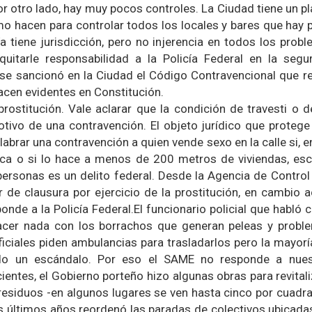
r otro lado, hay muy pocos controles. La Ciudad tiene un pl
 hacen para controlar todos los locales y bares que hay 
ía tiene jurisdicción, pero no injerencia en todos los probl
quitarle responsabilidad a la Policía Federal en la segur
se sancionó en la Ciudad el Código Contravencional que re
cen evidentes en Constitución.
prostitución. Vale aclarar que la condición de travesti o d
otivo de una contravención. El objeto jurídico que protege 
 labrar una contravención a quien vende sexo en la calle si, e
lica o si lo hace a menos de 200 metros de viviendas, es
personas es un delito federal. Desde la Agencia de Contro
 de clausura por ejercicio de la prostitución, en cambio 
onde a la Policía Federal.El funcionario policial que habló 
cer nada con los borrachos que generan peleas y proble
ficiales piden ambulancias para trasladarlos pero la mayoría
o un escándalo. Por eso el SAME no responde a nues
ientes, el Gobierno porteño hizo algunas obras para revitali
residuos -en algunos lugares se ven hasta cinco por cuadr
 los últimos años reordenó las paradas de colectivos ubicada