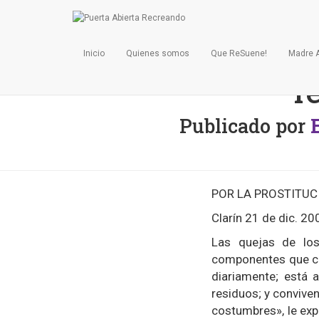
La Po
Inicio
Quienes somos
Que ReSuene!
Madre 
r
Publicado por
POR LA PROSTITUC
Clarín 21 de dic. 20
Las quejas de los
componentes que com
diariamente; está 
residuos; y convive
costumbres», le expl