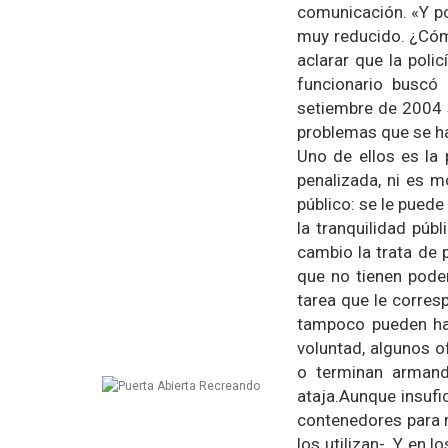
comunicación. «Y po
muy reducido. ¿Cómo
aclarar que la polic
funcionario buscó 
setiembre de 2004 
problemas que se ha
Uno de ellos es la 
penalizada, ni es m
público: se le puede
la tranquilidad púb
cambio la trata de 
que no tienen poder
tarea que le corresp
tampoco pueden ha
voluntad, algunos o
o terminan armand
ataja.Aunque insufic
contenedores para 
los utilizan-. Y en