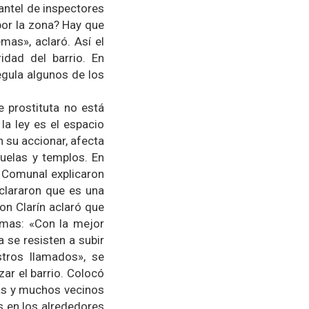
antel de inspectores
por la zona? Hay que
emas», aclaró. Así el
idad del barrio. En
gula algunos de los
e prostituta no está
la ley es el espacio
n su accionar, afecta
cuelas y templos. En
l Comunal explicaron
aclararon que es una
con Clarín aclaró que
mas: «Con la mejor
 se resisten a subir
tros llamados», se
zar el barrio. Colocó
as y muchos vecinos
s en los alrededores