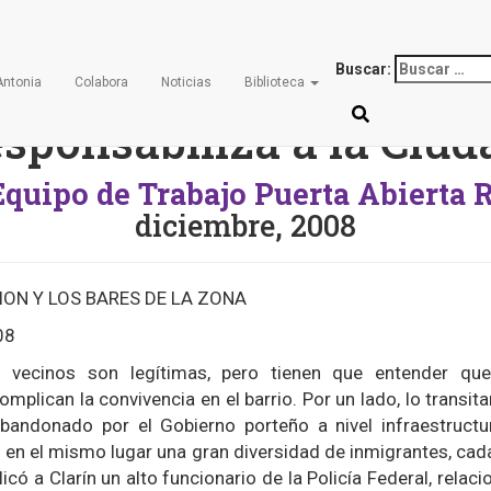
licía rechaza acusaci
Buscar:
Antonia
Colabora
Noticias
Biblioteca
esponsabiliza a la Ciud
Equipo de Trabajo Puerta Abierta 
diciembre, 2008
ION Y LOS BARES DE LA ZONA
08
 vecinos son legítimas, pero tienen que entender qu
plican la convivencia en el barrio. Por un lado, lo transit
abandonado por el Gobierno porteño a nivel infraestructu
n en el mismo lugar una gran diversidad de inmigrantes, cad
icó a Clarín un alto funcionario de la Policía Federal, relac