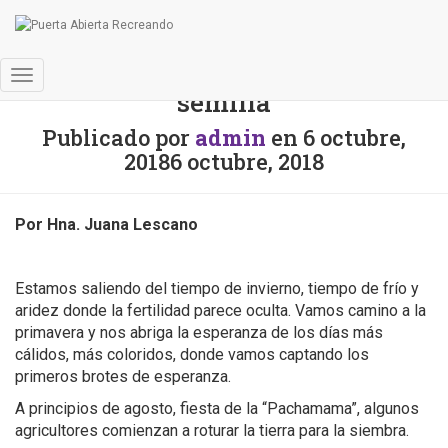
Es tiempo de sembrar buena
Cambiar
semilla
modo
de
Publicado por
admin
en
6 octubre,
navegación
2018
6 octubre, 2018
Por Hna. Juana Lescano
Estamos saliendo del tiempo de invierno, tiempo de frío y
aridez donde la fertilidad parece oculta. Vamos camino a la
primavera y nos abriga la esperanza de los días más
cálidos, más coloridos, donde vamos captando los
primeros brotes de esperanza.
A principios de agosto, fiesta de la “Pachamama”, algunos
agricultores comienzan a roturar la tierra para la siembra.