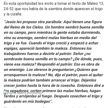
En esta oportunidad les invito a tomar el texto de Mateo 13,
24-52 que nos habla de la siembra donde aparecen el trigo
y la cizaña:
“Jesús les propuso otra parábola: Aquí tienen una figura
del Reino de los Cielos. Un hombre sembró buena semilla
en su campo, pero mientras la gente estaba durmiendo,
vino su enemigo, sembró malas hierbas en medio del
trigo y se fue. Cuando el trigo creció y empezó a echar
espigas, apareció también la maleza. Entonces los
trabajadores fueron a decirle al patrón: Señor ¿no
sembraste buena semilla en tu campo? ¿De dónde, pues,
viene esa maleza? Respondió el patrón: Eso es obra de
un enemigo. Los obreros le preguntaron ¿Quieres que
arranquemos la maleza? No, dijo el patrón, pues al quitar
la maleza podrían también arrancar el trigo. Déjenlos
crecer juntos hasta la hora de la cosecha. Entonces diré a
los segadores: corten primero las malas hierbas, hagan
fardos y arrójenlas al fuego. Después cosechen el trigo y
guárdenlo en mis bodegas”.